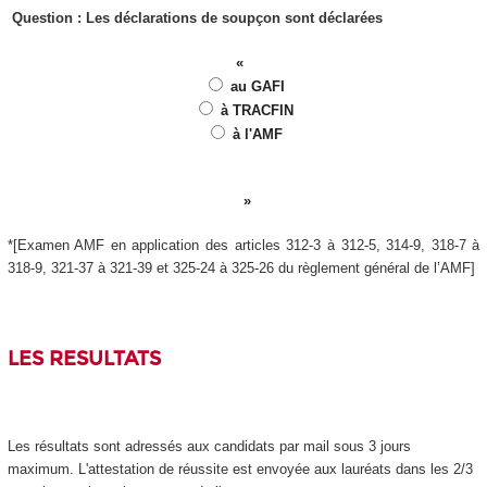
Question : Les déclarations de soupçon sont déclarées
au GAFI
à TRACFIN
à l'AMF
*[Examen AMF en application des articles 312-3 à 312-5, 314-9, 318-7 à
318-9, 321-37 à 321-39 et 325-24 à 325-26 du règlement général de l’AMF]
LES RESULTATS
Les résultats sont adressés aux candidats par mail sous 3 jours
maximum. L'attestation de réussite est envoyée aux lauréats dans les 2/3