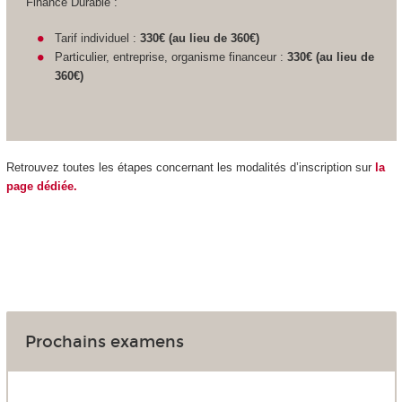
Finance Durable :
Tarif individuel :
330€ (au lieu de 360€)
Particulier, entreprise, organisme financeur :
330€ (au lieu de
360€)
Retrouvez toutes les étapes concernant les modalités d’inscription sur
la
page dédiée.
Prochains examens