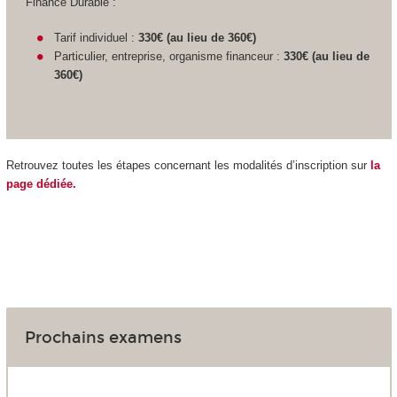
Finance Durable :
Tarif individuel :
330€ (au lieu de 360€)
Particulier, entreprise, organisme financeur :
330€ (au lieu de
360€)
Retrouvez toutes les étapes concernant les modalités d’inscription sur
la
page dédiée.
Prochains examens