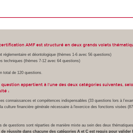
certification AMF est structuré en deux grands volets thématiqu
 réglementaire et déontologique (thèmes 1-6 avec 56 questions)
s techniques (thèmes 7-12 avec 64 questions)
n total de 120 questions.
 question appartient à l’une des deux catégories suivantes, sel
lté :
 les connaissances et compétences indispensables (33 questions lors à l’exa
la culture financière générale nécessaire à l'exercice des fonctions visées (8
s de questions sont réparties de manière mixte au sein des deux thématique
e réussite dans chacune des catégories A et C est requis pour valider 