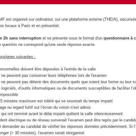
MF est organisé sur ordinateur, sur une plateforme externe (THEIA), sécurisée,
nos locaux à Paris et en présentiel.
2h sans interruption
et se présente sous le format d'un
questionnaire à 
 question ne correspond qu'une seule réponse exacte.
consignes suivantes :
ersonnelles doivent être déposées à l'entrée de la salle
 ne peuvent pas conserver leurs téléphones lors de l'examen
 ne peuvent pas détenir des documents quels que soient leur forme ou leur s
de logiciels, d’outils informatiques ou de documents susceptibles de faciliter l’
impossible
15 minutes maximum est toléré qui se soustrait du temps imparti
e ou regard furtif sur l’écran du voisin n’est admis
qui ont terminé avant le délai imparti quittent la salle silencieusement
ident électrique ou de réseau survenait l’examen peut être repris par le candid
oit demander au candidat de vérifier les réponses données précédemment. Si l’
longer (> 30 minutes), l’examen serait réorganisé