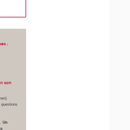
es :
on son
men)
7 questions
s.
Un
la