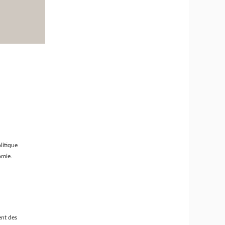
litique
omie.
ent des