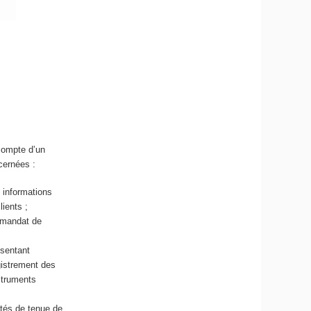
 compte d’un
cernées :
 informations
ients ;
n mandat de
sentant
gistrement des
nstruments
ités de tenue de