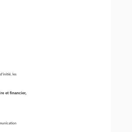
’initié, les
e et financier,
mmunication