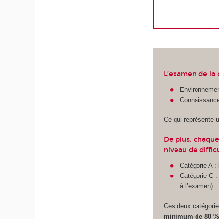
L’examen de la 
Environnement
Connaissance
Ce qui représente u
De plus, chaque
niveau de difficu
Catégorie A :
Catégorie C : 
à l’examen)
Ces deux catégorie
minimum de 80 % d