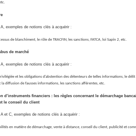
etc.
re
 A, exemples de notions clés à acquérir :
cessus de blanchiment, le rôle de TRACFIN, les sanctions, FATCA, loi Sapin 2, etc.
Abus de marché
 A, exemples de notions clés à acquérir :
vilégiée et les obligations d’abstention des détenteurs de telles informations, le délit d
la diffusion de fausses informations, les sanctions afférentes, etc.
 d’instruments financiers : les règles concernant le démarchage bancair
et le conseil du client
A et C, exemples de notions clés à acquérir :
abilités en matière de démarchage, vente à distance, conseil du client, publicité et co