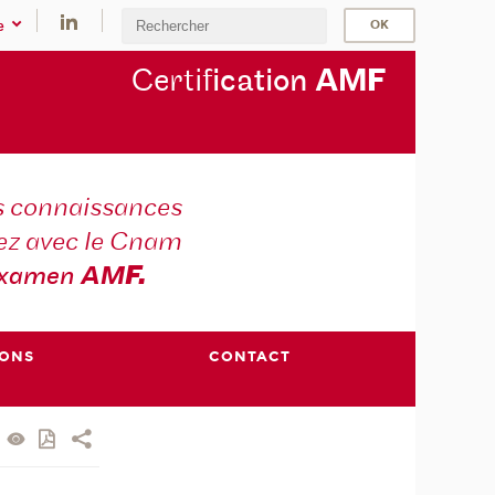
e
Certif
ication
AM
F
s connaissances
ez avec le Cnam
xamen
AM
F.
IONS
CONTACT