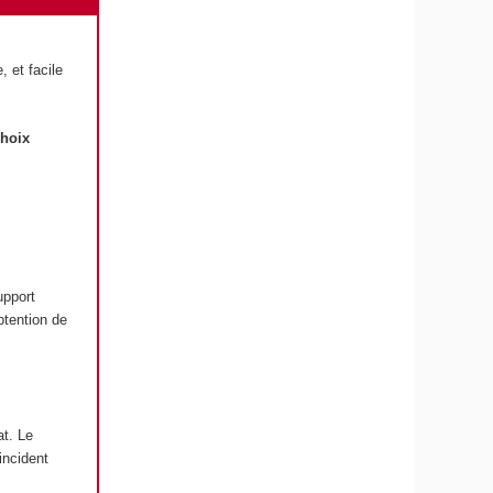
 et facile
choix
upport
obtention de
at. Le
incident