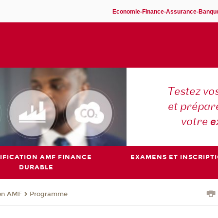
Economie-Finance-Assurance-Banqu
Testez vo
et prépar
votre
e
IFICATION AMF FINANCE
EXAMENS ET INSCRIPT
DURABLE
ion AMF
Programme