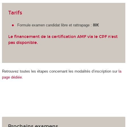
Tarifs
Formule examen candidat libre et rattrapage :
80€
Le financement de la certification AMF via le CPF n'est
pas disponible.
Retrouvez toutes les étapes concernant les modalités d’inscription sur
la
page dédiée
.
Prochains examens