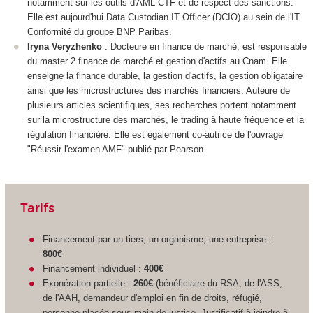
notamment sur les outils d'AML-CTF et de respect des sanctions.
Elle est aujourd'hui Data Custodian IT Officer (DCIO) au sein de l'IT
Conformité du groupe BNP Paribas.
Iryna Veryzhenko
: Docteure en finance de marché, est responsable
du master 2 finance de marché et gestion d'actifs au Cnam. Elle
enseigne la finance durable, la gestion d'actifs, la gestion obligataire
ainsi que les microstructures des marchés financiers. Auteure de
plusieurs articles scientifiques, ses recherches portent notamment
sur la microstructure des marchés, le trading à haute fréquence et la
régulation financière. Elle est également co-autrice de l'ouvrage
"Réussir l'examen AMF" publié par Pearson.
Tarifs
Financement par un tiers, un organisme, une entreprise :
800€
Financement individuel :
400€
Exonération partielle :
260€
(bénéficiaire du RSA, de l'ASS,
de l'AAH, demandeur d'emploi en fin de droits, réfugié,
personne placée sous main de justice. Justificatif à joindre à