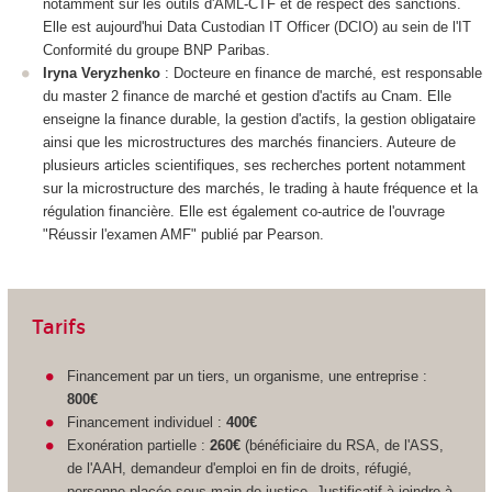
notamment sur les outils d'AML-CTF et de respect des sanctions.
Elle est aujourd'hui Data Custodian IT Officer (DCIO) au sein de l'IT
Conformité du groupe BNP Paribas.
Iryna Veryzhenko
: Docteure en finance de marché, est responsable
du master 2 finance de marché et gestion d'actifs au Cnam. Elle
enseigne la finance durable, la gestion d'actifs, la gestion obligataire
ainsi que les microstructures des marchés financiers. Auteure de
plusieurs articles scientifiques, ses recherches portent notamment
sur la microstructure des marchés, le trading à haute fréquence et la
régulation financière. Elle est également co-autrice de l'ouvrage
"Réussir l'examen AMF" publié par Pearson.
Tarifs
Financement par un tiers, un organisme, une entreprise :
800€
Financement individuel :
400€
Exonération partielle :
260€
(bénéficiaire du RSA, de l'ASS,
de l'AAH, demandeur d'emploi en fin de droits, réfugié,
personne placée sous main de justice. Justificatif à joindre à