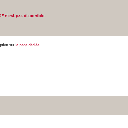
F n'est pas disponible.
iption sur
la page dédiée
.