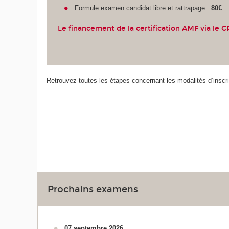
Formule examen candidat libre et rattrapage :
80€
Le financement de la certification AMF via le CP
Retrouvez toutes les étapes concernant les modalités d’inscr
Prochains examens
07 septembre 2026