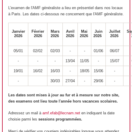
L'examen de l'AMF généraliste a lieu en présentiel dans nos locaux
à Paris. Les dates ci-dessous ne concernent que l'AMF généraliste.
Janvier
Février
Mars
Avril
Mai
Juin
Juillet
Se
2026
2026
2026
2026
2026
2026
2026
2
05/01
02/02
02/03
-
-
01/06
06/07
-
-
-
13/04
11/05
-
15/07
19/01
16/02
16/03
-
18/05
15/06
-
-
30/03
27/04
-
29/06
-
Les dates sont mises à jour au fur et à mesure sur notre site,
des examens ont lieu toute l'année hors vacances scolaires.
Adressez un mail à
amf.efab@lecnam.net
en indiquant la date
choisie parmi les
sessions programmées.
Merci de vérifier vos courriers indésirables lorsque vous attendez