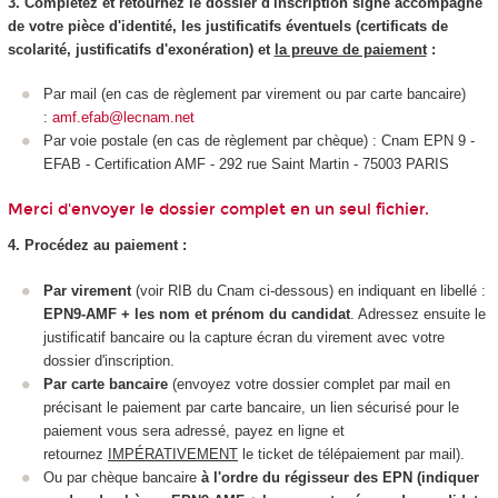
3. Complétez et retournez le dossier d'inscription signé accompagné
de votre pièce d'identité, les justificatifs éventuels (certificats de
scolarité, justificatifs d'exonération) et
la preuve de paiement
:
Par mail (en cas de règlement par virement ou par carte bancaire)
:
amf.efab@lecnam.net
Par voie postale (en cas de règlement par chèque) : Cnam EPN 9 -
EFAB - Certification AMF - 292 rue Saint Martin - 75003 PARIS
Merci d'envoyer le dossier complet en un seul fichier.
4. Procédez au paiement :
Par virement
(voir RIB du Cnam ci-dessous) en indiquant en libellé :
EPN9-AMF + les nom et prénom du candidat
. Adressez ensuite le
justificatif bancaire ou la capture écran du virement avec votre
dossier d'inscription.
Par carte bancaire
(envoyez votre dossier complet par mail en
précisant le paiement par carte bancaire, un lien sécurisé pour le
paiement vous sera adressé, payez en ligne et
retournez
IMPÉRATIVEMENT
le ticket de télépaiement par mail).
Ou par chèque bancaire
à l'ordre du régisseur des EPN (indiquer