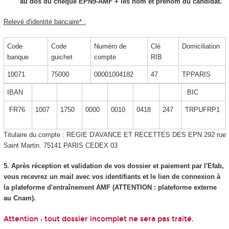
au dos du chèque EPN9-AMF + les nom et prénom du candidat.
Relevé d'identité bancaire* :
Code
Code
Numéro de
Clé
Domiciliation
banque
guichet
compte
RIB
10071
75000
00001004182
47
TPPARIS
IBAN
BIC
FR76
1007
1750
0000
0010
0418
247
TRPUFRP1
Titulaire du compte : REGIE D'AVANCE ET RECETTES DES EPN 292 rue
Saint Martin. 75141 PARIS CEDEX 03
5. Après réception et validation de vos dossier et paiement par l'Efab,
vous recevrez un mail avec vos identifiants et le lien de connexion à
la plateforme d'entraînement AMF (ATTENTION : plateforme externe
au Cnam).
Attention : tout dossier incomplet ne sera pas traité.