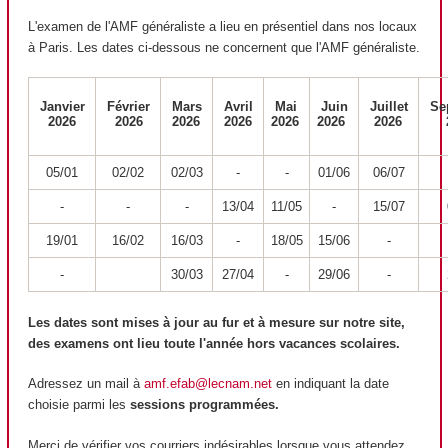
L'examen de l'AMF généraliste a lieu en présentiel dans nos locaux
à Paris. Les dates ci-dessous ne concernent que l'AMF généraliste.
Janvier
Février
Mars
Avril
Mai
Juin
Juillet
Se
2026
2026
2026
2026
2026
2026
2026
2
05/01
02/02
02/03
-
-
01/06
06/07
-
-
-
13/04
11/05
-
15/07
19/01
16/02
16/03
-
18/05
15/06
-
-
30/03
27/04
-
29/06
-
Les dates sont mises à jour au fur et à mesure sur notre site,
des examens ont lieu toute l'année hors vacances scolaires.
Adressez un mail à
amf.efab@lecnam.net
en indiquant la date
choisie parmi les
sessions programmées.
Merci de vérifier vos courriers indésirables lorsque vous attendez