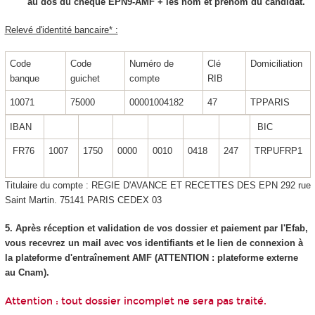
au dos du chèque EPN9-AMF + les nom et prénom du candidat.
Relevé d'identité bancaire* :
Code
Code
Numéro de
Clé
Domiciliation
banque
guichet
compte
RIB
10071
75000
00001004182
47
TPPARIS
IBAN
BIC
FR76
1007
1750
0000
0010
0418
247
TRPUFRP1
Titulaire du compte : REGIE D'AVANCE ET RECETTES DES EPN 292 rue
Saint Martin. 75141 PARIS CEDEX 03
5. Après réception et validation de vos dossier et paiement par l'Efab,
vous recevrez un mail avec vos identifiants et le lien de connexion à
la plateforme d'entraînement AMF (ATTENTION : plateforme externe
au Cnam).
Attention : tout dossier incomplet ne sera pas traité.