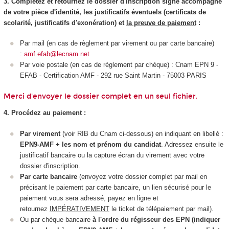
3. Complétez et retournez le dossier d'inscription signé accompagné
de votre pièce d'identité, les justificatifs éventuels (certificats de
scolarité, justificatifs d'exonération) et
la preuve de paiement
:
Par mail (en cas de règlement par virement ou par carte bancaire)
:
amf.efab@lecnam.net
Par voie postale (en cas de règlement par chèque) : Cnam EPN 9 -
EFAB - Certification AMF - 292 rue Saint Martin - 75003 PARIS
Merci d'envoyer le dossier complet en un seul fichier.
4. Procédez au paiement :
Par virement
(voir RIB du Cnam ci-dessous) en indiquant en libellé :
EPN9-AMF + les nom et prénom du candidat
. Adressez ensuite le
justificatif bancaire ou la capture écran du virement avec votre
dossier d'inscription.
Par carte bancaire
(envoyez votre dossier complet par mail en
précisant le paiement par carte bancaire, un lien sécurisé pour le
paiement vous sera adressé, payez en ligne et
retournez
IMPÉRATIVEMENT
le ticket de télépaiement par mail).
Ou par chèque bancaire
à l'ordre du régisseur des EPN (indiquer